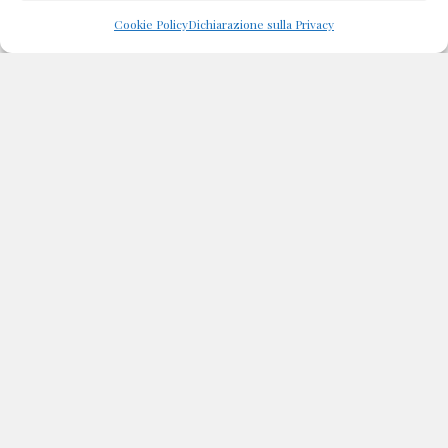
Cookie Policy
Dichiarazione sulla Privacy
Un pomeriggio per te in
compagnia degli oli essenziali –
Giovedì 24 novembre