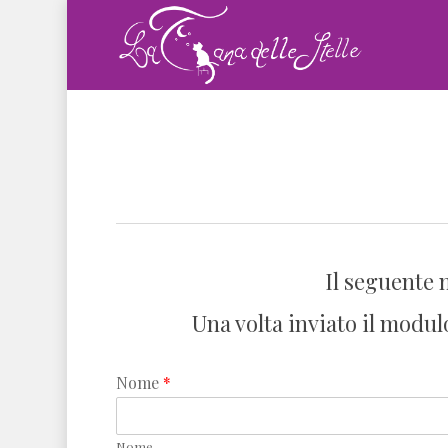
Skip
to
main
content
Il seguente 
Una volta inviato il modu
Nome
*
Nome