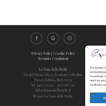
facebook
google-
instagram
plus
Privacy Policy
|
Cookie Policy
Termini e Condizioni
Per fornire 
La Tana delle Stelle
memorizzare 
Via del Pisciarello 27, frazione Coltodino
tecnologie c
Fara in Sabina, Rieti 02032
unici su que
su alcune ca
tel. 349.5706312 – 366.6687330
info@latanadellestelle.it
© 2026 La Tana delle Stelle.
A